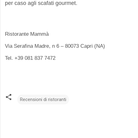
per caso agli scafati gourmet.
Ristorante Mammà
Via Serafina Madre, n 6 – 80073 Capri (NA)
Tel. +39 081 837 7472
Recensioni di ristoranti
C
o
m