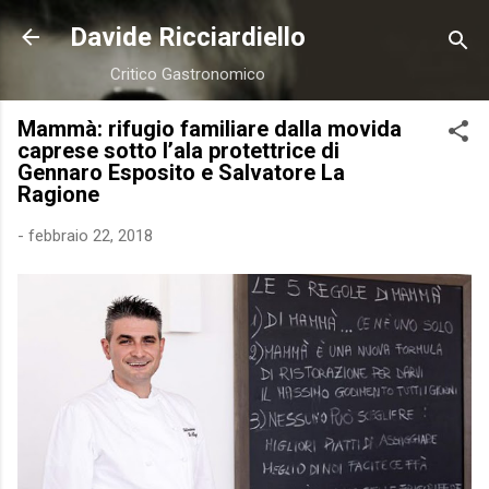
Passa ai contenuti principali
Davide Ricciardiello
Critico Gastronomico
Mammà: rifugio familiare dalla movida
caprese sotto l’ala protettrice di
Gennaro Esposito e Salvatore La
Ragione
-
febbraio 22, 2018