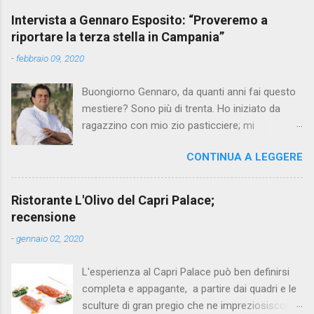
Intervista a Gennaro Esposito: “Proveremo a
riportare la terza stella in Campania”
-
febbraio 09, 2020
Buongiorno Gennaro, da quanti anni fai questo
mestiere? Sono più di trenta. Ho iniziato da
ragazzino con mio zio pasticciere; mi
affascinavano le sue mani che in pochi gesti
CONTINUA A LEGGERE
creavano dei dolci così saporiti e apprezzati da
tutti. Perché hai scelto questo percorso?
All’epoca sceglievano tutti ragioneria per
Ristorante L'Olivo del Capri Palace;
puntare a un posto fisso, ma non mi sono mai
recensione
piaciute le strade facili, volevo e voglio
-
gennaio 02, 2020
mettermi costantemente alla prova con le sfide
più ardite. Il cuoco in quegli anni era un lavoro
L'esperienza al Capri Palace può ben definirsi
poco stimato, ma era esattamente quello che
completa e appagante, a partire dai quadri e le
cercavo, una vita non facile, per dimostrare il
sculture di gran pregio che ne impreziosiscono
mio valore senza alcun tipo di scorciatoia. Il