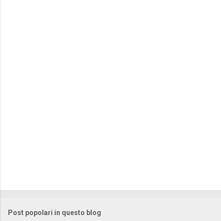
m
e
n
t
i
Post popolari in questo blog