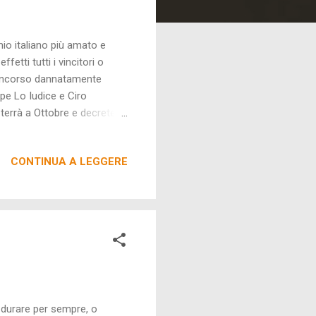
io italiano più amato e
etti tutti i vincitori o
 concorso dannatamente
pe Lo Iudice e Ciro
 terrà a Ottobre e decreterà
i e relativi piatti.
CONTINUA A LEGGERE
 durare per sempre, o