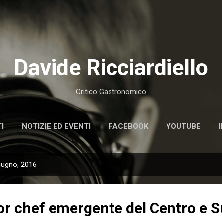
Passa ai contenuti principali
Davide Ricciardiello
Critico Gastronomico
I
NOTIZIE ED EVENTI
FACEBOOK
YOUTUBE
giugno, 2016
r chef emergente del Centro e Su