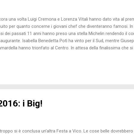
ora una volta Luigi Cremona e Lorenza Vitali hanno dato vita al prem
uito per quanto concerne i giovani chef che diventeranno famosi. In eff
si dei passati 11 anni hanno preso una stella Michelin rendendo il
augurante. Isabella Benedetta Potì ha vinto per il Sud, mentre Giusep
mardella hanno trionfato al Centro. In attesa della finalissima che si
miglior chef emergente italiano del 2016, ecco a voi le foto di concorrent
016: i Big!
troppo si è conclusa un'altra Festa a Vico. Le cose belle dovrebbero