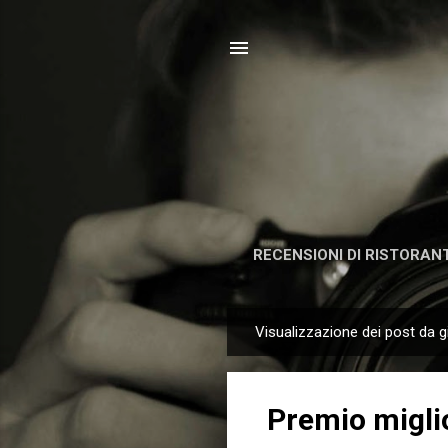
RECENSIONI DI RISTORANT
Visualizzazione dei post da 
P
o
s
Premio miglio
t