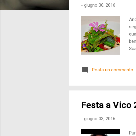
-
giugno 30, 2016
Anc
seg
qua
ben
Sca
il 
Posta un commento
Festa a Vico 2
-
giugno 03, 2016
Pur