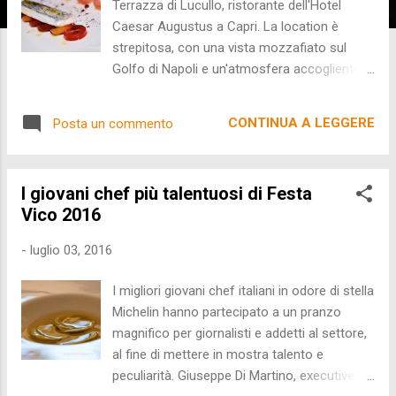
Terrazza di Lucullo, ristorante dell'Hotel
Caesar Augustus a Capri. La location è
strepitosa, con una vista mozzafiato sul
Golfo di Napoli e un'atmosfera accogliente e
raffinata. La cucina di Eduardo, invece, non si
contraddistingue per un'estetica
CONTINUA A LEGGERE
Posta un commento
lussurieggiante e barocca, ma punta al
minimalismo visivo per esaltare innanzitutto
il gusto. E di sapore ce n'è eccome, fra ricci,
I giovani chef più talentuosi di Festa
polpi, peperoncini verdi e altre materie prime
Vico 2016
fresche, riunite con garbo, senza
estremismi, in linea con la richiesta del
-
luglio 03, 2016
pubblico caprese. Un plauso anche a
Gaetano De Maio, che guida i ragazzi in sala
I migliori giovani chef italiani in odore di stella
sempre solerti e disponibili. MENU Pesce
Michelin hanno partecipato a un pranzo
bandiera ai quattro pomodori con vaniglia
magnifico per giornalisti e addetti al settore,
bourbon Tagliatelle di calamaro con salsa di
al fine di mettere in mostra talento e
lattuga ed erbe spontanee Polpo cotto "int
peculiarità. Giuseppe Di Martino, executive
all'acqua soja" con fiori di zucca e portulaca