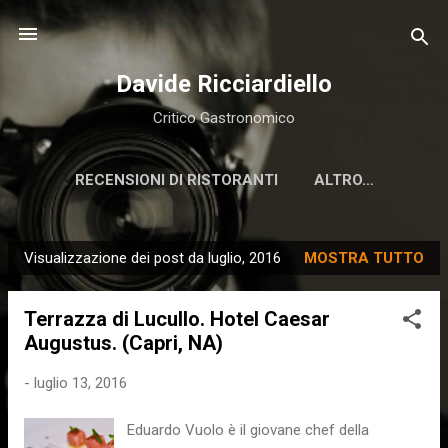
Passa ai contenuti principali
Davide Ricciardiello
Critico Gastronomico
RECENSIONI DI RISTORANTI
ALTRO…
Visualizzazione dei post da luglio, 2016
MOSTRA TUTTO
P
o
Terrazza di Lucullo. Hotel Caesar
s
Augustus. (Capri, NA)
t
-
luglio 13, 2016
Eduardo Vuolo è il giovane chef della