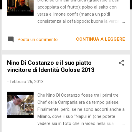
accoppiata col frutto); polpo al salto con
verza e limone confit (manca un po'di
consistenza al cefalopode; buona la verza
quando non è sovrastrata dal limone); alici
fritte e bruschette di maruzzielli (saporite le
CONTINUA A LEGGERE
Posta un commento
prime; troppo condite le seconde); seppia in
due cotture con crema di patate viola (la
versione fritta è leggermente oleosa, ma il
Nino Di Costanzo e il suo piatto
gioco di consistenze risulta comunque
vincitore di Identità Golose 2013
piacevole); moscardino in umido su mousse
di cavolfiore (blando; poco contrastato);
-
febbraio 26, 2013
fagottelli ripieni di broccolo barese, razza,
olive nere e pomodoro confit (la pasta è ben
Che Nino Di Costanzo fosse tra i primi tre
fatta, così come il ripieno, manca giusto un
Chef della Campania era da tempo palese.
po' d'amalgama con le componenti esterne);
Finalmente, però, se ne sono accorti anche a
cheesecake con purea di mela annurca e
Milano, dove il suo "Napul è" (che potete
riduzione aceto balsamico (vivida; golosa;
vedere sia in foto che in video nella sua
non troppo dolce); coccolosa la piccola
preparazione nonchè spiegazione) è stato