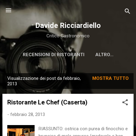
Passa ai contenuti principali
Davide Ricciardiello
Critico Gastronomico
RECENSIONI DI RISTORANTI
ALTRO…
Visualizzazione dei post da febbraio,
MOSTRA TUTTO
P
2013
o
s
Ristorante Le Chef (Caserta)
t
-
febbraio 28, 2013
RIASSUNTO: ostrica con purea di finocchio e
brunoise di mela annurca (gradevole e ben