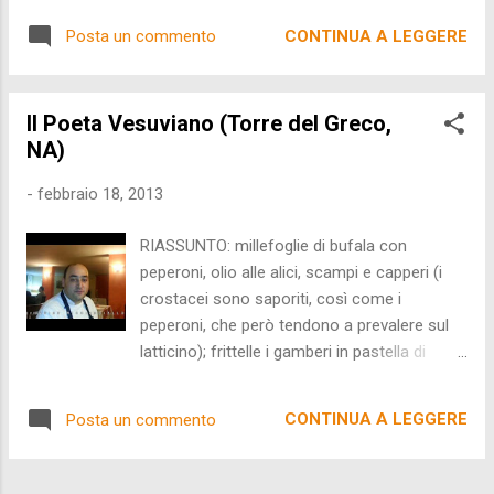
pasticceria: chiacchere, sanguinaccio,
insignito di piatto dell'anno 2013 nell'ultimo
meringa al cioccolato e mousse al
CONTINUA A LEGGERE
Posta un commento
congresso internazionale di Identità Golose.
mascarpone; carta dei vini molto ristretta;
A corredo di questa lieta notizia aggiungo le
personale estre...
foto inedite della mia ultima visita al
Il Poeta Vesuviano (Torre del Greco,
ristorante il Mosaico, nel Manzi Terme a
NA)
Casamicciola, dove il nostro Chef crea le
sue opere d'arte.
-
febbraio 18, 2013
RIASSUNTO: millefoglie di bufala con
peperoni, olio alle alici, scampi e capperi (i
crostacei sono saporiti, così come i
peperoni, che però tendono a prevalere sul
latticino); frittelle i gamberi in pastella di
alghe su tortino di scarole e olive in "acqua
pazza" (purtroppo la panatura si stacca di
CONTINUA A LEGGERE
Posta un commento
netto, rovinando un piatto altresì gustoso);
cappellacci con spigola e finocchi in
guazzetto di vongole e broccoli (il ripieno è