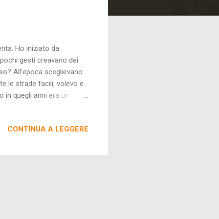
nta. Ho iniziato da
 pochi gesti creavano dei
orso? All’epoca sceglievano
 le strade facili, volevo e
o in quegli anni era un
n facile, per dimostrare il
lavorato? Si chiama
CONTINUA A LEGGERE
 patate. Sono rimasto
hef. In seguito mi sono
’età di ventuno anni. Ch...