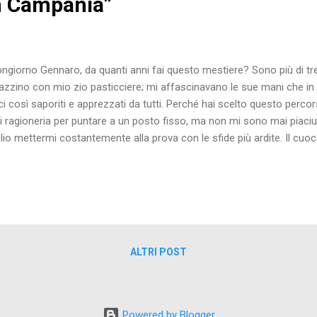
in Campania”
ngiorno Gennaro, da quanti anni fai questo mestiere? Sono più di tre
azzino con mio zio pasticciere; mi affascinavano le sue mani che in
ci così saporiti e apprezzati da tutti. Perché hai scelto questo perc
ti ragioneria per puntare a un posto fisso, ma non mi sono mai piaciute
lio mettermi costantemente alla prova con le sfide più ardite. Il cuoc
oro poco stimato, ma era esattamente quello che cercavo, una vita no
 valore senza alcun tipo di scorciatoia. Il primo ristorante dove hai 
tafà, a pochi metri da qui, dove ho iniziato preparando i crocchè di
ttro anni in cui ho imparato tanto, fino ad arrivare al ruolo di sous c
ciato in tante importanti esperienze, fino ad aprire il mio ristorante all
ALTRI POST
Powered by Blogger