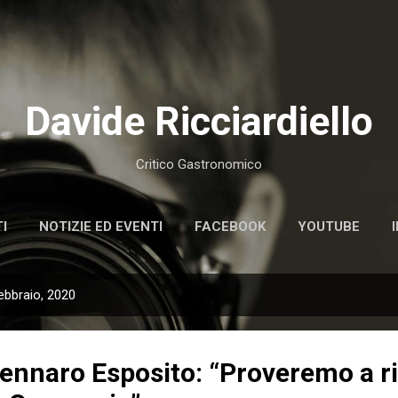
Passa ai contenuti principali
Davide Ricciardiello
Critico Gastronomico
I
NOTIZIE ED EVENTI
FACEBOOK
YOUTUBE
ebbraio, 2020
Gennaro Esposito: “Proveremo a ri