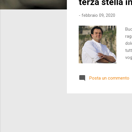
terza stella 
-
febbraio 09, 2020
Buo
rag
dol
tut
vog
lav
mio
Posta un commento
Mus
qua
lan