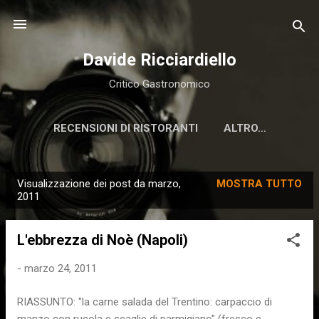
Passa ai contenuti principali
Davide Ricciardiello
Critico Gastronomico
RECENSIONI DI RISTORANTI
ALTRO…
Visualizzazione dei post da marzo,
MOSTRA TUTTO
P
2011
o
s
L'ebbrezza di Noè (Napoli)
t
-
marzo 24, 2011
RIASSUNTO: "la carne salada del Trentino: carpaccio di
manzo con rucola e scaglie di parmigiano" (fresco e