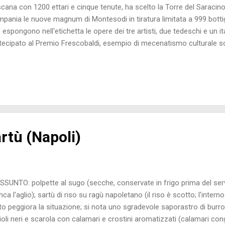
cana con 1200 ettari e cinque tenute, ha scelto la Torre del Saracin
pania le nuove magnum di Montesodi in tiratura limitata a 999 bottigli
 espongono nell'etichetta le opere dei tre artisti, due tedeschi e un i
tecipato al Premio Frescobaldi, esempio di mecenatismo culturale sot
scobaldi, presente alla serata. Gennaro Esposito, chef della Torre, 
vento: Mazzancolle cotto dolcemente, con insalatina allo zenzero e sa
eonia" Pomino brut 2011 Marchesi de'Frescobaldi) Triglia in crosta di p
ia e pesto di uvetta e pinoli. Minestra di pasta mista con pesci di sco
enefizio" Pomino bianco riserva 2012 Marchesi de'Frescobaldi) Maiali
rtù (Napoli)
SSUNTO: polpette al sugo (secche, conservate in frigo prima del serv
ca l'aglio); sartù di riso su ragù napoletano (il riso è scotto; l'intern
ato peggiora la situazione; si nota uno sgradevole saporastro di burro 
ioli neri e scarola con calamari e crostini aromatizzati (calamari cong