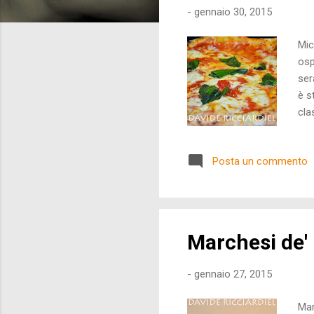
-
gennaio 30, 2015
Mic
osp
ser
è s
cla
for
cru
Posta un commento
acc
Marchesi de' 
-
gennaio 27, 2015
Mar