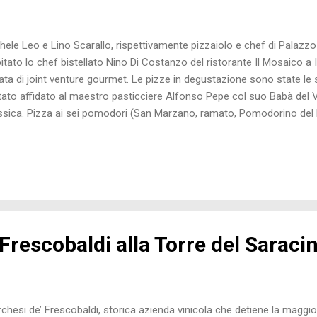
hele Leo e Lino Scarallo, rispettivamente pizzaiolo e chef di Palazzo
itato lo chef bistellato Nino Di Costanzo del ristorante Il Mosaico a
ata di joint venture gourmet. Le pizze in degustazione sono state le 
tato affidato al maestro pasticciere Alfonso Pepe col suo Babà del 
ssica. Pizza ai sei pomodori (San Marzano, ramato, Pomodorino del Pi
no a legna, datterino e pachino). Montanara con crema di broccoli, 
sco. Pizza al Blu di Bufala, fiordilatte, cipolla ramata di Montoro cruda
iughe. P.S. Se non vedete tutte le foto basta ricaricare la pagina.
Frescobaldi alla Torre del Saraci
chesi de’ Frescobaldi, storica azienda vinicola che detiene la maggior