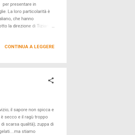
o per presentare in
e. La loro particolarità è
taliano, che hanno
to la direzione di Tiziana
ha studiato questo menù per
lsa del suo corallo.
CONTINUA A LEGGERE
ane, salsa all'aglio di
glio e crostacei.
no ne...
izio; il sapore non spicca e
o è secco e il ragù troppo
di scarsa qualità); zuppa di
elati.....ma stiamo