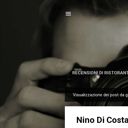
RECENSIONI DI RISTORANT
Visualizzazione dei post da 
P
o
s
Nino Di Costa
t