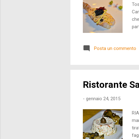
Tos
Cam
che
par
Fre
l'e
Posta un commento
("L
Nub
("B
Ristorante Sa
-
gennaio 24, 2015
RIA
man
tir
fag