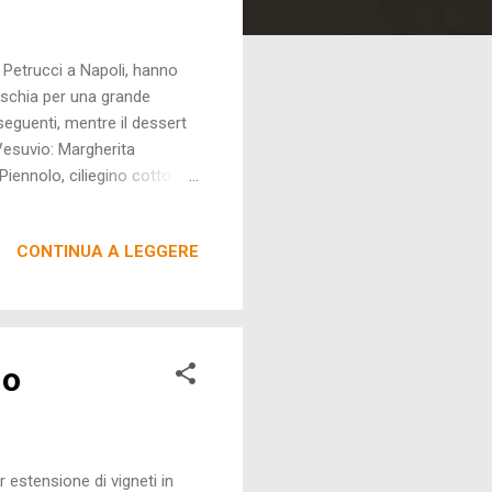
 Petrucci a Napoli, hanno
 Ischia per una grande
seguenti, mentre il dessert
Vesuvio: Margherita
ennolo, ciliegino cotto nel
provolone e peperone
, scarola e olio alle
CONTINUA A LEGGERE
no
 estensione di vigneti in