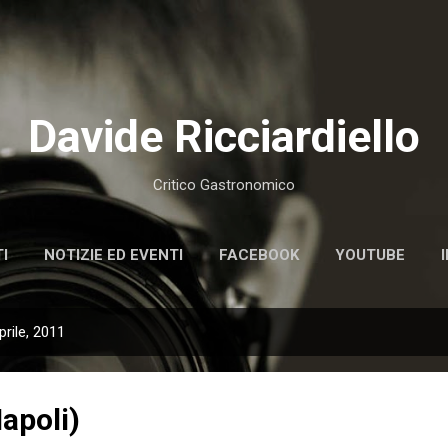
Passa ai contenuti principali
Davide Ricciardiello
Critico Gastronomico
I
NOTIZIE ED EVENTI
FACEBOOK
YOUTUBE
prile, 2011
apoli)