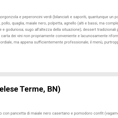
gonzola e peperoncini verdi (bilanciati e saporiti, quantunque un po'
, pollo, quaglia, maiale nero, polpetta, agnello (alti e bassi, ma com
e e goduriosa; sugo all'altezza della situazione); dessert tradizional
carta dei vini non propriamente conveniente e lacunosamente rifornita;
 cordiale, ma appena sufficientemente professionale; il menù, purtrop
assico, piacevolmente legnaceo, ma non particolarmente curato. O
on discrete contraddizioni: lodevole per tutela della tradizione e po
avorrata da un rapporto qualità/prezzo assai strambo (stranamente 
elese Terme, BN)
con pancetta di maiale nero casertano e pomodoro confit (vagamen