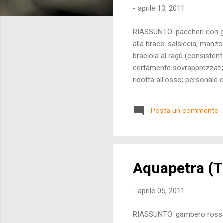
-
aprile 13, 2011
RIASSUNTO: paccheri con gor
alla brace: salsiccia, manzo
braciola al ragù (consistent
certamente sovrapprezzati; 
ridotta all'osso; personale
tavolo; ambiente molto cl
trattoria interessante, ma c
Posta un commento
abbondanti; notabilmente z
carni arrosto), nonc...
Aquapetra (T
-
aprile 05, 2011
RIASSUNTO: gambero rosso 