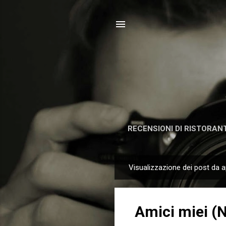
RECENSIONI DI RISTORANT
Visualizzazione dei post da a
P
o
s
Amici miei (N
t