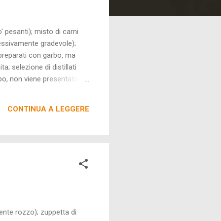
 pesanti); misto di carni
plessivamente gradevole);
i preparati con garbo, ma
 selezione di distillati
po, non viene presentato al
PINIONE CONCLUSIVA: una
rzioni anacronisticamente
CONTINUA A LEGGERE
sconveniente su dolci e
te rozzo); zuppetta di