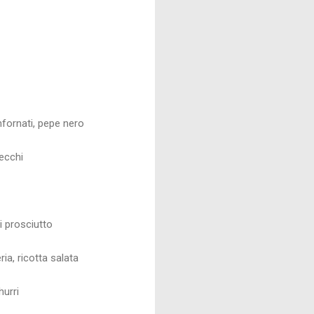
infornati, pepe nero
secchi
di prosciutto
ia, ricotta salata
hurri