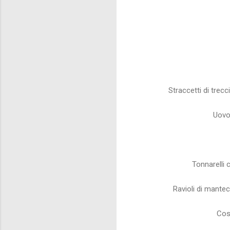
Straccetti di trecc
Uovo 
Tonnarelli c
Ravioli di mantec
Cost