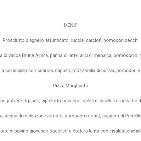
MENU'
Prosciutto d'agnello affumicato, rucola, carciofi, pomodori secchi
ia di vacca Bruna Alpina, panna di latte, alici di menaica, pomodorini 
a sciusciello con scarola, capperi, mozzarella di bufala, pomodori 
Pizza Margherita
on polvere di piselli, cipollotto nocerino, salsa di piselli e croccante 
a, acqua di melenzane arrosto, pomodoro confit, cappero di Panteller
ate di bovino giovenco podolico a cottura lenta con insalata chimic