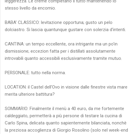
leggerezza. Le creme completano il tutto mantenendo lo
stesso livello da encomio.
BABA' CLASSICO: levitazione opportuna; gusto un pelo
dolciastro. Si lascia quantunque gustare con solerzia d'intenti.
CANTINA: un tempo eccellente, ora intrigante ma un po'in
dismissione; eccezion fatta per i distillati assolutamente
introvabili quanto accessibili esclusivamente tramite mutuo.
PERSONALE: tutto nella norma.
LOCATION: il Castel dell'Ovo in visione dalle finestre vista mare
merita ulteriore battitura?
SOMMARIO: Finalmente il menù a 40 euro, da me fortemente
caldeggiato, permetterà a più persone di testare la cucina di
Carlo Spina, delicata quanto sapientemente bilanciata, nonchè
la preziosa accoglienza di Giorgio Rosolino (solo nel week-end