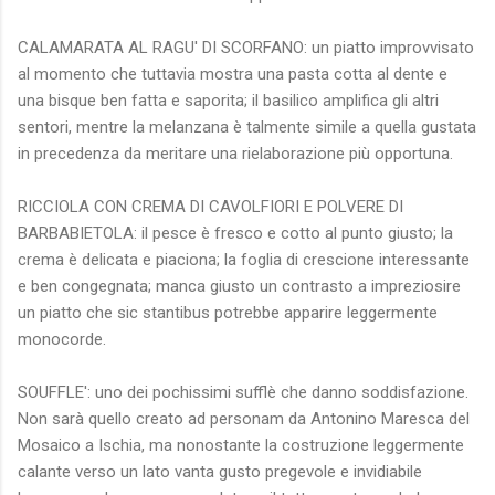
CALAMARATA AL RAGU' DI SCORFANO: un piatto improvvisato
al momento che tuttavia mostra una pasta cotta al dente e
una bisque ben fatta e saporita; il basilico amplifica gli altri
sentori, mentre la melanzana è talmente simile a quella gustata
in precedenza da meritare una rielaborazione più opportuna.
RICCIOLA CON CREMA DI CAVOLFIORI E POLVERE DI
BARBABIETOLA: il pesce è fresco e cotto al punto giusto; la
crema è delicata e piaciona; la foglia di crescione interessante
e ben congegnata; manca giusto un contrasto a impreziosire
un piatto che sic stantibus potrebbe apparire leggermente
monocorde.
SOUFFLE': uno dei pochissimi sufflè che danno soddisfazione.
Non sarà quello creato ad personam da Antonino Maresca del
Mosaico a Ischia, ma nonostante la costruzione leggermente
calante verso un lato vanta gusto pregevole e invidiabile