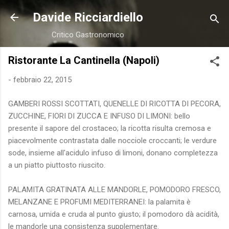
Passa ai contenuti principali
Davide Ricciardiello
Critico Gastronomico
Ristorante La Cantinella (Napoli)
-
febbraio 22, 2015
GAMBERI ROSSI SCOTTATI, QUENELLE DI RICOTTA DI PECORA,
ZUCCHINE, FIORI DI ZUCCA E INFUSO DI LIMONI: bello
presente il sapore del crostaceo; la ricotta risulta cremosa e
piacevolmente contrastata dalle nocciole croccanti; le verdure
sode, insieme all'acidulo infuso di limoni, donano completezza
a un piatto piuttosto riuscito.
PALAMITA GRATINATA ALLE MANDORLE, POMODORO FRESCO,
MELANZANE E PROFUMI MEDITERRANEI: la palamita è
carnosa, umida e cruda al punto giusto; il pomodoro dà acidità,
le mandorle una consistenza supplementare.