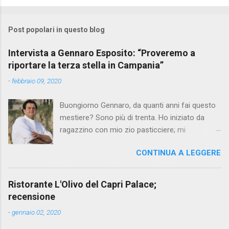
Post popolari in questo blog
Intervista a Gennaro Esposito: “Proveremo a
riportare la terza stella in Campania”
-
febbraio 09, 2020
Buongiorno Gennaro, da quanti anni fai questo
mestiere? Sono più di trenta. Ho iniziato da
ragazzino con mio zio pasticciere; mi
affascinavano le sue mani che in pochi gesti
CONTINUA A LEGGERE
creavano dei dolci così saporiti e apprezzati da
tutti. Perché hai scelto questo percorso?
All’epoca sceglievano tutti ragioneria per
Ristorante L'Olivo del Capri Palace;
puntare a un posto fisso, ma non mi sono mai
recensione
piaciute le strade facili, volevo e voglio
-
gennaio 02, 2020
mettermi costantemente alla prova con le sfide
più ardite. Il cuoco in quegli anni era un lavoro