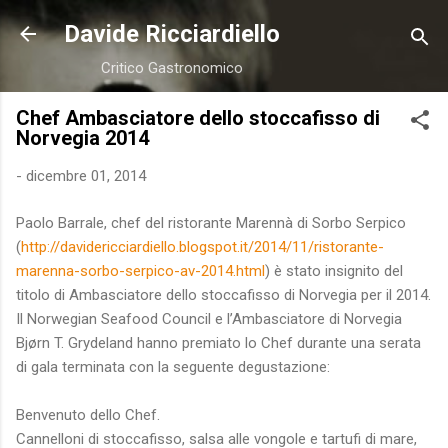
Passa ai contenuti principali
Davide Ricciardiello
Critico Gastronomico
Chef Ambasciatore dello stoccafisso di
Norvegia 2014
-
dicembre 01, 2014
Paolo Barrale, chef del ristorante Marennà di Sorbo Serpico
(
http://davidericciardiello.blogspot.it/2014/11/ristorante-
marenna-sorbo-serpico-av-2014.html
) è stato insignito del
titolo di Ambasciatore dello stoccafisso di Norvegia per il 2014.
Il Norwegian Seafood Council e l’Ambasciatore di Norvegia
Bjørn T. Grydeland hanno premiato lo Chef durante una serata
di gala terminata con la seguente degustazione:
Benvenuto dello Chef.
Cannelloni di stoccafisso, salsa alle vongole e tartufi di mare,