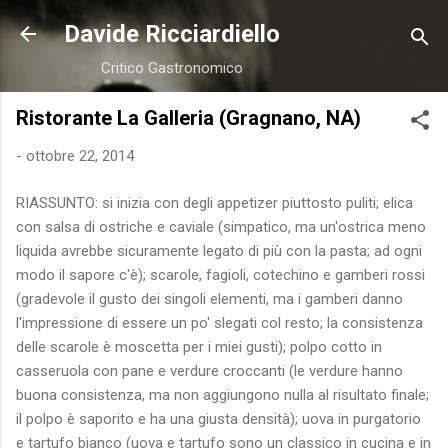
Passa ai contenuti principali
Davide Ricciardiello
Critico Gastronomico
Ristorante La Galleria (Gragnano, NA)
-
ottobre 22, 2014
RIASSUNTO: si inizia con degli appetizer piuttosto puliti; elica
con salsa di ostriche e caviale (simpatico, ma un'ostrica meno
liquida avrebbe sicuramente legato di più con la pasta; ad ogni
modo il sapore c'è); scarole, fagioli, cotechino e gamberi rossi
(gradevole il gusto dei singoli elementi, ma i gamberi danno
l'impressione di essere un po' slegati col resto; la consistenza
delle scarole è moscetta per i miei gusti); polpo cotto in
casseruola con pane e verdure croccanti (le verdure hanno
buona consistenza, ma non aggiungono nulla al risultato finale;
il polpo è saporito e ha una giusta densità); uova in purgatorio
e tartufo bianco (uova e tartufo sono un classico in cucina e in