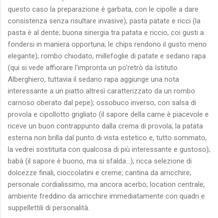
questo caso la preparazione è garbata, con le cipolle a dare
consistenza senza risultare invasive); pasta patate e ricci (la
pasta è al dente; buona sinergia tra patata e riccio, coi gusti a
fondersi in maniera opportuna; le chips rendono il gusto meno
elegante); rombo chiodato, millefoglie di patate e sedano rapa
(qui si vede affiorare l'impronta un po'retrò da Istituto
Alberghiero, tuttavia il sedano rapa aggiunge una nota
interessante a un piatto altresì caratterizzato da un rombo
carnoso oberato dal pepe); ossobuco inverso, con salsa di
provola e cipollotto grigliato (il sapore della carne è piacevole e
riceve un buon contrappunto dalla crema di provola; la patata
esterna non brilla dal punto di vista estetico e, tutto sommato,
la vedrei sostituita con qualcosa di più interessante e gustoso);
babà (il sapore è buono, ma si sfalda...); ricca selezione di
dolcezze finali, cioccolatini e creme; cantina da arricchire;
personale cordialissimo, ma ancora acerbo; location centrale;
ambiente freddino da arricchire immediatamente con quadri e
suppellettili di personalità.