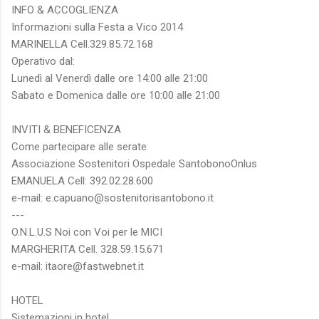
INFO & ACCOGLIENZA
Informazioni sulla Festa a Vico 2014
MARINELLA Cell.329.85.72.168
Operativo dal:
Lunedì al Venerdì dalle ore 14:00 alle 21:00
Sabato e Domenica dalle ore 10:00 alle 21:00
INVITI & BENEFICENZA
Come partecipare alle serate
Associazione Sostenitori Ospedale SantobonoOnlus
EMANUELA Cell: 392.02.28.600
e-mail: e.capuano@sostenitorisantobono.it
---
O.N.L.U.S Noi con Voi per le MICI
MARGHERITA Cell. 328.59.15.671
e-mail: itaore@fastwebnet.it
HOTEL
Sistemazioni in hotel