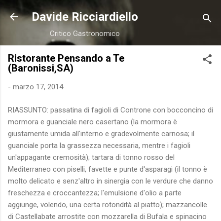
Passa ai contenuti principali
Davide Ricciardiello
Critico Gastronomico
Ristorante Pensando a Te
(Baronissi,SA)
-
marzo 17, 2014
RIASSUNTO: passatina di fagioli di Controne con bocconcino di
mormora e guanciale nero casertano (la mormora è
giustamente umida all'interno e gradevolmente carnosa; il
guanciale porta la grassezza necessaria, mentre i fagioli
un'appagante cremosità); tartara di tonno rosso del
Mediterraneo con piselli, favette e punte d'asparagi (il tonno è
molto delicato e senz'altro in sinergia con le verdure che danno
freschezza e croccantezza; l'emulsione d'olio a parte
aggiunge, volendo, una certa rotondità al piatto); mazzancolle
di Castellabate arrostite con mozzarella di Bufala e spinacino