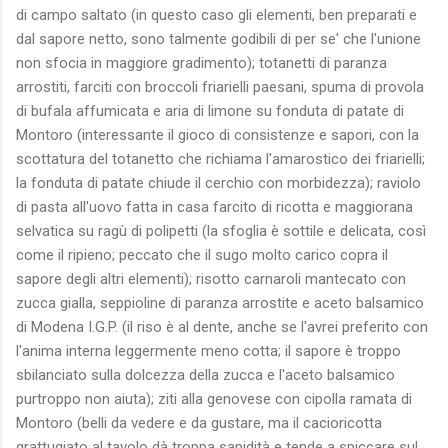
di campo saltato (in questo caso gli elementi, ben preparati e
dal sapore netto, sono talmente godibili di per se' che l'unione
non sfocia in maggiore gradimento); totanetti di paranza
arrostiti, farciti con broccoli friarielli paesani, spuma di provola
di bufala affumicata e aria di limone su fonduta di patate di
Montoro (interessante il gioco di consistenze e sapori, con la
scottatura del totanetto che richiama l'amarostico dei friarielli;
la fonduta di patate chiude il cerchio con morbidezza); raviolo
di pasta all'uovo fatta in casa farcito di ricotta e maggiorana
selvatica su ragù di polipetti (la sfoglia è sottile e delicata, così
come il ripieno; peccato che il sugo molto carico copra il
sapore degli altri elementi); risotto carnaroli mantecato con
zucca gialla, seppioline di paranza arrostite e aceto balsamico
di Modena I.G.P. (il riso è al dente, anche se l'avrei preferito con
l'anima interna leggermente meno cotta; il sapore è troppo
sbilanciato sulla dolcezza della zucca e l'aceto balsamico
purtroppo non aiuta); ziti alla genovese con cipolla ramata di
Montoro (belli da vedere e da gustare, ma il cacioricotta
grattugiato al tavolo dà troppa sapidità e tende a spiccare sul