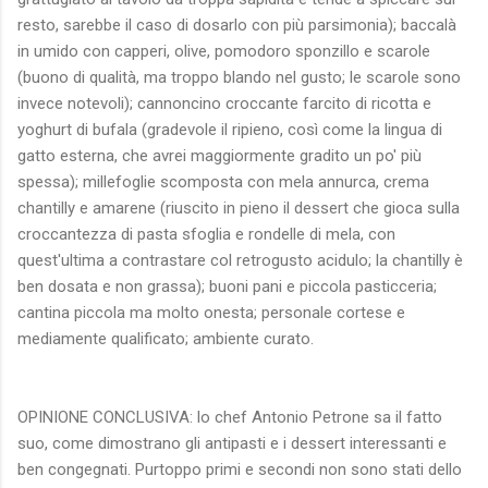
resto, sarebbe il caso di dosarlo con più parsimonia); baccalà
in umido con capperi, olive, pomodoro sponzillo e scarole
(buono di qualità, ma troppo blando nel gusto; le scarole sono
invece notevoli); cannoncino croccante farcito di ricotta e
yoghurt di bufala (gradevole il ripieno, così come la lingua di
gatto esterna, che avrei maggiormente gradito un po' più
spessa); millefoglie scomposta con mela annurca, crema
chantilly e amarene (riuscito in pieno il dessert che gioca sulla
croccantezza di pasta sfoglia e rondelle di mela, con
quest'ultima a contrastare col retrogusto acidulo; la chantilly è
ben dosata e non grassa); buoni pani e piccola pasticceria;
cantina piccola ma molto onesta; personale cortese e
mediamente qualificato; ambiente curato.
OPINIONE CONCLUSIVA: lo chef Antonio Petrone sa il fatto
suo, come dimostrano gli antipasti e i dessert interessanti e
ben congegnati. Purtoppo primi e secondi non sono stati dello