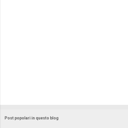
e
n
t
i
Post popolari in questo blog