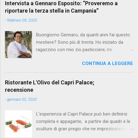
Intervista a Gennaro Esposito: “Proveremo a
riportare la terza stella in Campania”
-
febbraio 09, 2020
Buongiorno Gennaro, da quanti anni fai questo
mestiere? Sono più di trenta. Ho iniziato da
ragazzino con mio zio pasticciere; mi
affascinavano le sue mani che in pochi gesti
CONTINUA A LEGGERE
creavano dei dolci così saporiti e apprezzati da
tutti. Perché hai scelto questo percorso?
All’epoca sceglievano tutti ragioneria per
Ristorante L'Olivo del Capri Palace;
puntare a un posto fisso, ma non mi sono mai
recensione
piaciute le strade facili, volevo e voglio
-
gennaio 02, 2020
mettermi costantemente alla prova con le sfide
più ardite. Il cuoco in quegli anni era un lavoro
L'esperienza al Capri Palace può ben definirsi
poco stimato, ma era esattamente quello che
completa e appagante, a partire dai quadri e le
cercavo, una vita non facile, per dimostrare il
sculture di gran pregio che ne impreziosiscono
mio valore senza alcun tipo di scorciatoia. Il
gli ambienti, passando per la spa con piscina