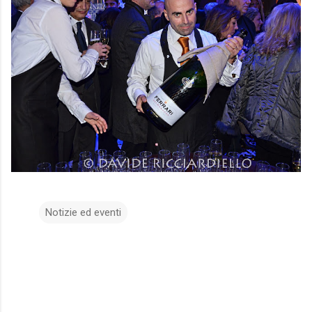
Notizie ed eventi
C
o
m
m