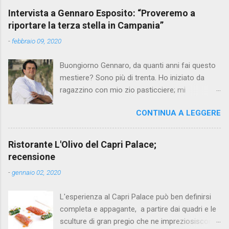
Intervista a Gennaro Esposito: “Proveremo a
riportare la terza stella in Campania”
-
febbraio 09, 2020
Buongiorno Gennaro, da quanti anni fai questo
mestiere? Sono più di trenta. Ho iniziato da
ragazzino con mio zio pasticciere; mi
affascinavano le sue mani che in pochi gesti
CONTINUA A LEGGERE
creavano dei dolci così saporiti e apprezzati da
tutti. Perché hai scelto questo percorso?
All’epoca sceglievano tutti ragioneria per
Ristorante L'Olivo del Capri Palace;
puntare a un posto fisso, ma non mi sono mai
recensione
piaciute le strade facili, volevo e voglio
-
gennaio 02, 2020
mettermi costantemente alla prova con le sfide
più ardite. Il cuoco in quegli anni era un lavoro
L'esperienza al Capri Palace può ben definirsi
poco stimato, ma era esattamente quello che
completa e appagante, a partire dai quadri e le
cercavo, una vita non facile, per dimostrare il
sculture di gran pregio che ne impreziosiscono
mio valore senza alcun tipo di scorciatoia. Il