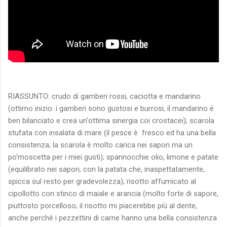
RIASSUNTO: crudo di gamberi rossi, caciotta e mandarino
(ottimo inizio: i gamberi sono gustosi e burrosi; il mandarino è
ben bilanciato e crea un'ottima sinergia coi crostacei); scarola
stufata con insalata di mare (il pesce è fresco ed ha una bella
consistenza; la scarola è molto carica nei sapori ma un
po'moscetta per i miei gusti); spannocchie olio, limone e patate
(equilibrato nei sapori, con la patata che, inaspettatamente,
spicca sul resto per gradevolezza); risotto affumicato al
cipollotto con stinco di maiale e arancia (molto forte di sapore,
piuttosto porcelloso; il risotto mi piacerebbe più al dente,
anche perchè i pezzettini di carne hanno una bella consistenza