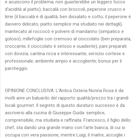
e acuiscono il problema; non guasterebbe un leggero tocco
d'acidità al piatto); baccalà con broccoli, peperone crusco e
lime (il baccalà è di qualità, ben dissalato e cotto; il peperone è
davvero delicato; piatto semplice ma studiato nei dettagli);
mantecato al roccocò e polvere di mandarino (simpatico e
goloso); millefoglie con cremoso al cioccolato (ben preparata,
croccante; il cioccolato è setoso e suadente); pani preparati
con dovizia; cantina ricca e interessante; servizio cortese e
professionale; ambiente ampio e accogliente; bonus per il
parcheggio.
OPINIONE CONCLUSIVA: L'Antica Osteria Nonna Rosa è da
molti anni un baluardo del rapporto qualità/prezzo tra i grandi
locali gourmet. Il segreto di questo duraturo successo è da
ascriversi alla cucina di Giuseppe Guida: semplice,
comprensibile, ma studiata e raffinata. Francesco, il figlio dello
chef, sta dando una grande mano con l'arte bianca, di cui si
occupa con vera passione, mentre Luigi, il maitre, accoglie i