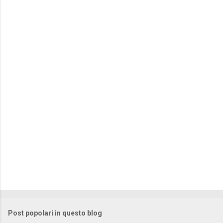
m
e
n
t
i
Post popolari in questo blog