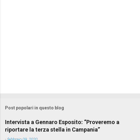
t
i
Post popolari in questo blog
Intervista a Gennaro Esposito: “Proveremo a
riportare la terza stella in Campania”
-
febbraio 09, 2020