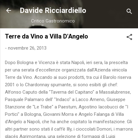
Passa ai contenuti principali
Davide Ricciardiello
Critico Gastronomico
Terre da Vino a Villa D'Angelo
-
novembre 26, 2013
Dopo Bologna e Vicenza è stata Napoli, ieri sera, la prescelta
per una serata d'eccellenze organizzata dall'Azienda vinicola
Terre da Vino. Accando ai suoi prodotti, tra cui il Barolo riserva
2001 o lo Chardonnay spumante, si sono esibiti gli chef:
Alfonso Caputo della "Taverna del Capitano" a Massalubrense,
Pasquale Palamaro dell' "Indaco" a Lacco Ameno, Giuseppe
Stanzione de "Le Trabe" a Paestum, Agostino Iacobucci de "I
Portici" a Bologna, Giovanni Morra e Angelo Falanga di Villa
d'Angelo a Napoli, che ha anche ospitato la manifestazione. Gli
altri partner sono stati il caffè Illy, i cioccolati Domori, i marrons
glacés Agrimontana, una selezione di formaggi di Luigi