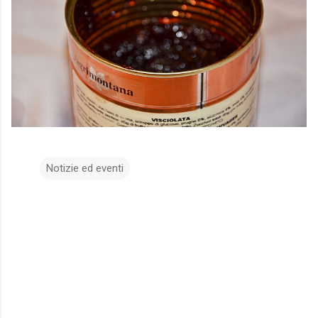
Notizie ed eventi
C
o
m
m
e
n