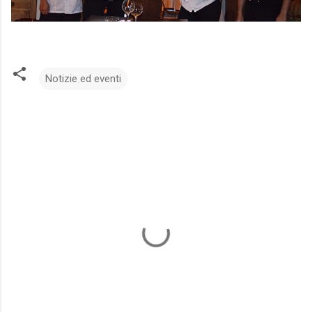
Notizie ed eventi
C
o
m
m
e
n
t
i