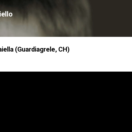
Passa ai contenuti principali
ello
aiella (Guardiagrele, CH)