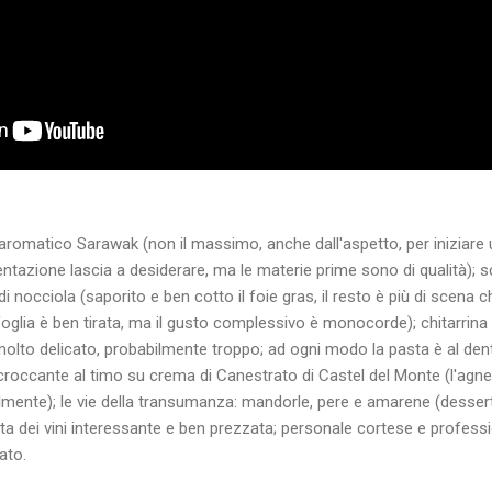
aromatico Sarawak (non il massimo, anche dall'aspetto, per iniziare
entazione lascia a desiderare, ma le materie prime sono di qualità); 
 nocciola (saporito e ben cotto il foie gras, il resto è più di scena che
foglia è ben tirata, ma il gusto complessivo è monocorde); chitarrina 
lto delicato, probabilmente troppo; ad ogni modo la pasta è al den
 croccante al timo su crema di Canestrato di Castel del Monte (l'agnel
ilmente); le vie della transumanza: mandorle, pere e amarene (dessert
a dei vini interessante e ben prezzata; personale cortese e professi
ato.