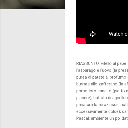
RIASSUNTO: vitello al pepe 
l'asparago e l'uovo (la pres
purea di patate al profumo di
burrata allo zafferano (la s
pomodoro candito (piatto mo
piacere); battuta di agnello
panatura lo arrozzisce inut
eccessivamente dolce); cart
Pascal; ambiente un po' dat