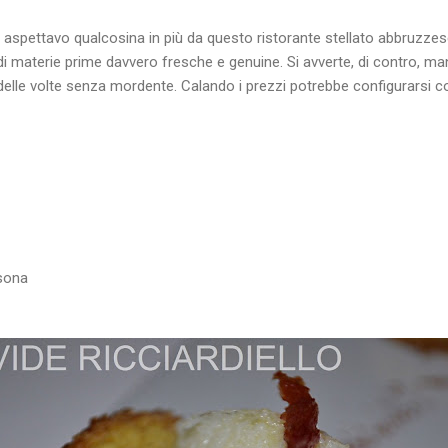
ettavo qualcosina in più da questo ristorante stellato abbruzzese,
di materie prime davvero fresche e genuine. Si avverte, di contro, m
iù delle volte senza mordente. Calando i prezzi potrebbe configurarsi c
rsona