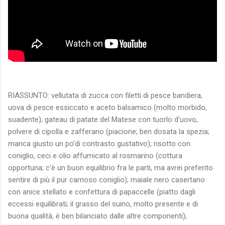
RIASSUNTO: vellutata di zucca con filetti di pesce bandiera,
uova di pesce essiccato e aceto balsamico (molto morbido,
suadente); gateau di patate del Matese con tuorlo d'uovo,
polvere di cipolla e zafferano (piacione; ben dosata la spezia;
manca giusto un po'di contrasto gustativo); risotto con
coniglio, ceci e olio affumicato al rosmarino (cottura
opportuna; c'è un buon equilibrio fra le parti, ma avrei preferito
sentire di più il pur carnoso coniglio); maiale nero casertano
con anice stellato e confettura di papaccelle (piatto dagli
eccessi equilibrati; il grasso del suino, molto presente e di
buona qualità, è ben bilanciato dalle altre componenti);