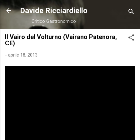
Passa ai contenuti principali
Davide Ricciardiello
Critico Gastronomico
Il Vairo del Volturno (Vairano Patenora,
CE)
-
aprile 18, 2013