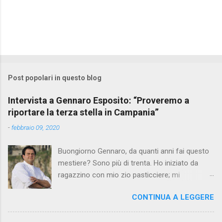
Post popolari in questo blog
Intervista a Gennaro Esposito: “Proveremo a
riportare la terza stella in Campania”
-
febbraio 09, 2020
Buongiorno Gennaro, da quanti anni fai questo
mestiere? Sono più di trenta. Ho iniziato da
ragazzino con mio zio pasticciere; mi
affascinavano le sue mani che in pochi gesti
CONTINUA A LEGGERE
creavano dei dolci così saporiti e apprezzati da
tutti. Perché hai scelto questo percorso?