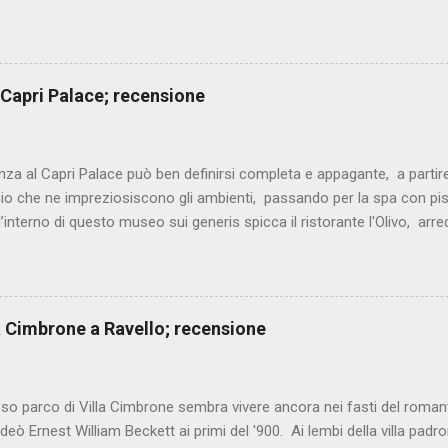
o fisso, ma non mi sono mai piaciute le strade facili, volevo e vog
a con le sfide più ardite. Il cuoco in quegli anni era un lavoro poco 
e cercavo, una vita non facile, per dimostrare il mio valore senza alcun
torante dove hai lavorato? Si chiama Mustafà, a pochi metri da qui, 
 Capri Palace; recensione
 di patate. Sono rimasto quattro anni in cui ho imparato tanto, fino ad
seguito mi sono lanciato in tante importanti esperienze, fino ad aprire i
nni. Ch...
nza al Capri Palace può ben definirsi completa e appagante, a partire 
io che ne impreziosiscono gli ambienti, passando per la spa con pis
l’interno di questo museo sui generis spicca il ristorante l'Olivo, ar
 Migliaccio (2 stelle Michelin), chef dalla cucina mediterranea, decis
. Ottima partenza con il fantasioso mosaico di mare, elegante comp
 crudi, marinati e cotti. I carciofi alla brace sono arricchiti da una sa
ll’aglio, mentre il caviale di agrumi dona equilibrio con la giusta acidi
lla Cimbrone a Ravello; recensione
gamberi rossi e asparagi di mare, coccolano palato e vista con estrema
on aneto, passato di pomodoro e spuma...
oso parco di Villa Cimbrone sembra vivere ancora nei fasti del rom
deò Ernest William Beckett ai primi del '900. Ai lembi della villa padron