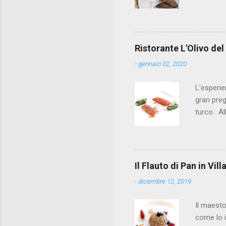
a un post
alla prov
quello ch
primo ris
Ristorante L'Olivo del
i crocchè
-
gennaio 02, 2020
chef. In 
ventuno a
L'esperie
gran preg
turco. Al
da Andrea
ricercata
crostacei
maionese a
Il Flauto di Pan in Vi
burrata, 
-
dicembre 12, 2019
piselli c
Il maest
come lo i