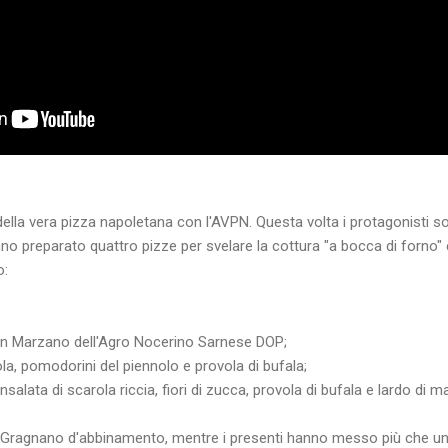
ella vera pizza napoletana con l'AVPN. Questa volta i protagonisti s
o preparato quattro pizze per svelare la cottura "a bocca di forno" ed
o:
 Marzano dell'Agro Nocerino Sarnese DOP;
a, pomodorini del piennolo e provola di bufala;
nsalata di scarola riccia, fiori di zucca, provola di bufala e lardo di 
 il Gragnano d'abbinamento, mentre i presenti hanno messo più che 