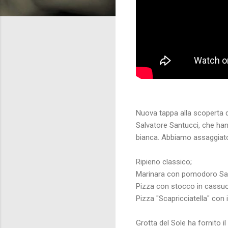
Nuova tappa alla scoperta d
Salvatore Santucci, che hann
bianca. Abbiamo assaggiat
Ripieno classico;
Marinara con pomodoro San
Pizza con stocco in cassuol
Pizza "Scapricciatella" con i
Grotta del Sole ha fornito