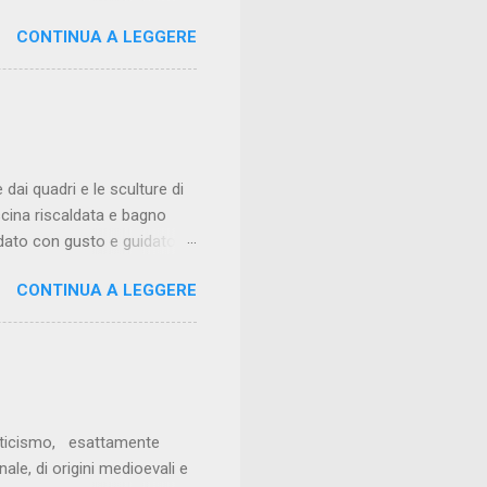
lio mettermi costantemente
CONTINUA A LEGGERE
stimato, ma era esattamente
 tipo di scorciatoia. Il
dove ho iniziato preparando
 arrivare al ruolo di sous
l mio ristorante all’età di
dai quadri e le sculture di
cina riscaldata e bagno
redato con gusto e guidato
a nei gusti e visivamente
CONTINUA A LEGGERE
osizione di pesci e
lsa al prezzemolo e della
tà. I tagliolini al limone con
 coerenza. I tortelli ai
anticismo, esattamente
ale, di origini medioevali e