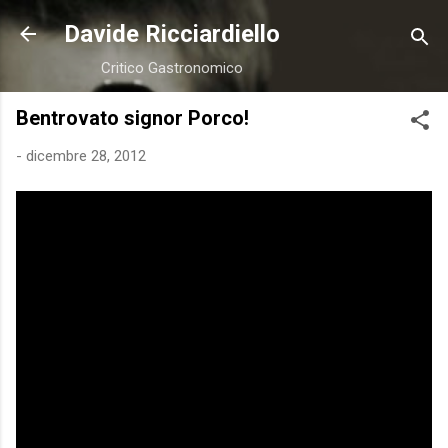
Passa ai contenuti principali
Davide Ricciardiello
Critico Gastronomico
Bentrovato signor Porco!
-
dicembre 28, 2012