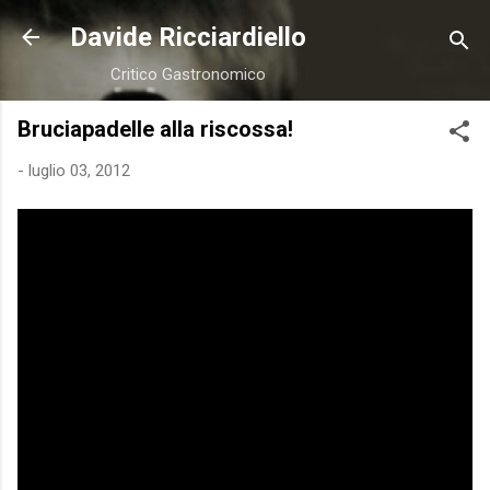
Passa ai contenuti principali
Davide Ricciardiello
Critico Gastronomico
Bruciapadelle alla riscossa!
-
luglio 03, 2012