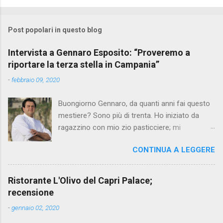
Post popolari in questo blog
Intervista a Gennaro Esposito: “Proveremo a
riportare la terza stella in Campania”
-
febbraio 09, 2020
Buongiorno Gennaro, da quanti anni fai questo
mestiere? Sono più di trenta. Ho iniziato da
ragazzino con mio zio pasticciere; mi
affascinavano le sue mani che in pochi gesti
CONTINUA A LEGGERE
creavano dei dolci così saporiti e apprezzati da
tutti. Perché hai scelto questo percorso?
All’epoca sceglievano tutti ragioneria per
Ristorante L'Olivo del Capri Palace;
puntare a un posto fisso, ma non mi sono mai
recensione
piaciute le strade facili, volevo e voglio
-
gennaio 02, 2020
mettermi costantemente alla prova con le sfide
più ardite. Il cuoco in quegli anni era un lavoro