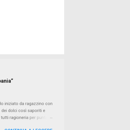
pania”
Ho iniziato da ragazzino con
dei dolci così saporiti e
tutti ragioneria per puntare
lio mettermi costantemente