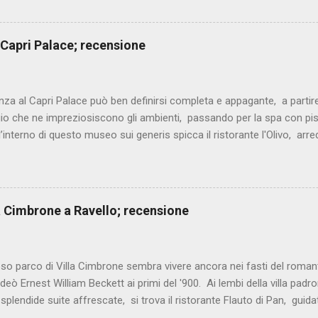
a con le sfide più ardite. Il cuoco in quegli anni era un lavoro poco 
e cercavo, una vita non facile, per dimostrare il mio valore senza alcun
torante dove hai lavorato? Si chiama Mustafà, a pochi metri da qui, 
 Capri Palace; recensione
 di patate. Sono rimasto quattro anni in cui ho imparato tanto, fino ad
seguito mi sono lanciato in tante importanti esperienze, fino ad aprire i
nni. Ch...
nza al Capri Palace può ben definirsi completa e appagante, a partire 
io che ne impreziosiscono gli ambienti, passando per la spa con pis
l’interno di questo museo sui generis spicca il ristorante l'Olivo, ar
 Migliaccio (2 stelle Michelin), chef dalla cucina mediterranea, decis
. Ottima partenza con il fantasioso mosaico di mare, elegante comp
 crudi, marinati e cotti. I carciofi alla brace sono arricchiti da una sa
ll’aglio, mentre il caviale di agrumi dona equilibrio con la giusta acidi
lla Cimbrone a Ravello; recensione
gamberi rossi e asparagi di mare, coccolano palato e vista con estrema
on aneto, passato di pomodoro e spuma...
oso parco di Villa Cimbrone sembra vivere ancora nei fasti del rom
deò Ernest William Beckett ai primi del '900. Ai lembi della villa padron
 splendide suite affrescate, si trova il ristorante Flauto di Pan, gui
già noto per l'uso di materie prime stagionali lavorate con gusto e r