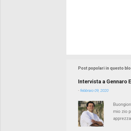
Post popolari in questo bl
Intervista a Gennaro E
-
febbraio 09, 2020
Buongiorn
mio zio p
apprezzat
a un post