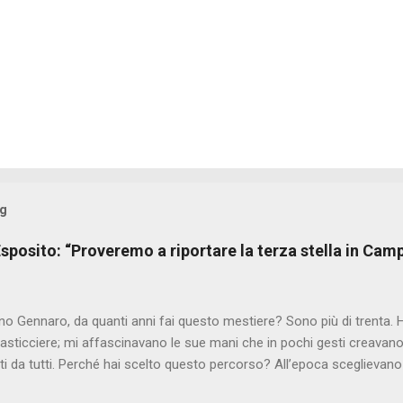
og
sposito: “Proveremo a riportare la terza stella in Cam
o Gennaro, da quanti anni fai questo mestiere? Sono più di trenta. 
asticciere; mi affascinavano le sue mani che in pochi gesti creavano 
i da tutti. Perché hai scelto questo percorso? All’epoca sceglievano 
o fisso, ma non mi sono mai piaciute le strade facili, volevo e vog