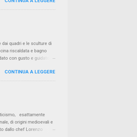
CONTINUA A LEGGERE
stimato, ma era esattamente
 tipo di scorciatoia. Il
dove ho iniziato preparando
 arrivare al ruolo di sous
l mio ristorante all’età di
dai quadri e le sculture di
cina riscaldata e bagno
redato con gusto e guidato
a nei gusti e visivamente
CONTINUA A LEGGERE
osizione di pesci e
lsa al prezzemolo e della
tà. I tagliolini al limone con
 coerenza. I tortelli ai
anticismo, esattamente
ale, di origini medioevali e
dato dallo chef Lorenzo
affinatezza. Ottimo