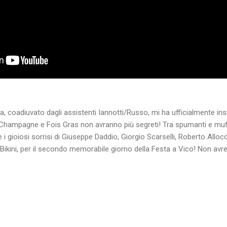
a, coadiuvato dagli assistenti Iannotti/Russo, mi ha ufficialmente insig
Champagne e Fois Gras non avranno più segreti! Tra spumanti e muf
gioiosi sorrisi di Giuseppe Daddio, Giorgio Scarselli, Roberto Allocca 
l Bikini, per il secondo memorabile giorno della Festa a Vico! Non av