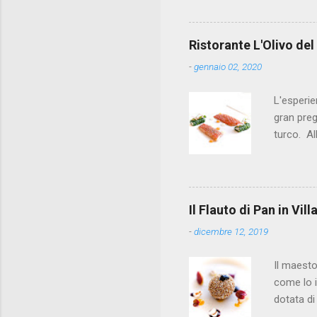
alla prov
quello ch
primo ris
Ristorante L'Olivo del
i crocchè
-
gennaio 02, 2020
chef. In 
ventuno a
L'esperie
gran preg
turco. Al
da Andrea
ricercata
crostacei
maionese a
Il Flauto di Pan in Vi
burrata, 
-
dicembre 12, 2019
piselli c
Il maest
come lo i
dotata di
Montoro, 