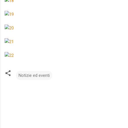
Notizie ed eventi
C
o
m
m
e