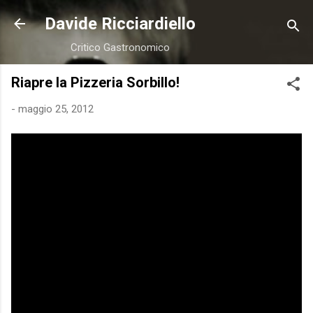
Passa ai contenuti principali
Davide Ricciardiello
Critico Gastronomico
Riapre la Pizzeria Sorbillo!
-
maggio 25, 2012