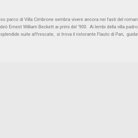
on aneto, passato di pomodoro e spuma...
oso parco di Villa Cimbrone sembra vivere ancora nei fasti del rom
deò Ernest William Beckett ai primi del '900. Ai lembi della villa padron
 splendide suite affrescate, si trova il ristorante Flauto di Pan, gui
già noto per l'uso di materie prime stagionali lavorate con gusto e r
e è il tuorlo d'uovo marinato, con cavolo fondente, provolone del 
Interessante la fettuccella alla chitarra con triglia marinata, ristretto
a e aglio fermentato. Il Maialino nero lucano, con amarene e rape ros
e l'abbinamento più che riuscito. Goloso "il Bacio di Pan", ovvero una
con caramello salato e cioccolato fondente. Du...