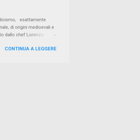
anticismo, esattamente
ale, di origini medioevali e
dato dallo chef Lorenzo
affinatezza. Ottimo
CONTINUA A LEGGERE
monaco, tartufo nero e
 della sua acqua pazza,
se, brilla per la cottura
 mousse alle nocciole di