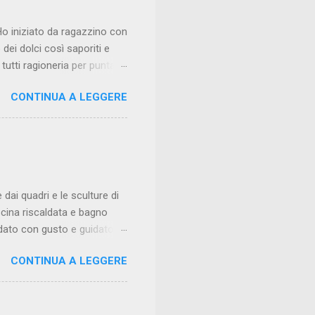
Ho iniziato da ragazzino con
dei dolci così saporiti e
tutti ragioneria per puntare
lio mettermi costantemente
CONTINUA A LEGGERE
stimato, ma era esattamente
 tipo di scorciatoia. Il
dove ho iniziato preparando
 arrivare al ruolo di sous
l mio ristorante all’età di
dai quadri e le sculture di
cina riscaldata e bagno
redato con gusto e guidato
a nei gusti e visivamente
CONTINUA A LEGGERE
osizione di pesci e
lsa al prezzemolo e della
tà. I tagliolini al limone con
 coerenza. I tortelli ai