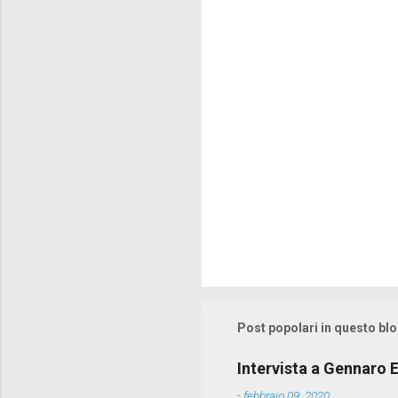
t
i
Post popolari in questo bl
Intervista a Gennaro E
-
febbraio 09, 2020