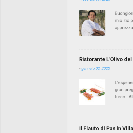
Buongiorn
mio zio p
apprezzat
a un post
alla prov
quello ch
primo ris
Ristorante L'Olivo del
i crocchè
-
gennaio 02, 2020
chef. In 
ventuno a
L'esperie
gran preg
turco. Al
da Andrea
ricercata
crostacei
maionese a
Il Flauto di Pan in Vi
burrata, 