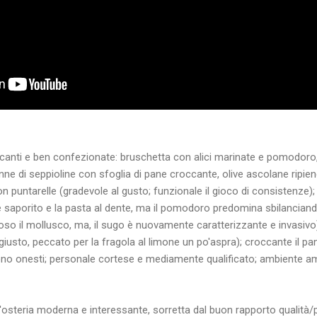
anti e ben confezionate: bruschetta con alici marinate e pomodoro,
nne di seppioline con sfoglia di pane croccante, olive ascolane ripien
 puntarelle (gradevole al gusto; funzionale il gioco di consistenze);
è saporito e la pasta al dente, ma il pomodoro predomina sbilanciando i
oso il mollusco, ma, il sugo è nuovamente caratterizzante e invasivo)
giusto, peccato per la fragola al limone un po'aspra); croccante il p
 sono onesti; personale cortese e mediamente qualificato; ambiente a
teria moderna e interessante, sorretta dal buon rapporto qualità/p