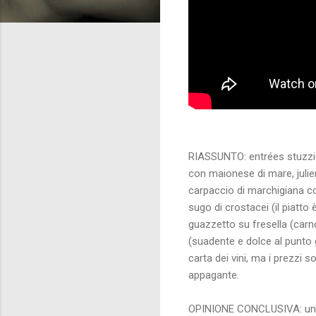
RIASSUNTO: entrées stuzzic
con maionese di mare, julie
carpaccio di marchigiana con
sugo di crostacei (il piatto 
guazzetto su fresella (carn
(suadente e dolce al punto 
carta dei vini, ma i prezzi
appagante.
OPINIONE CONCLUSIVA: un'os