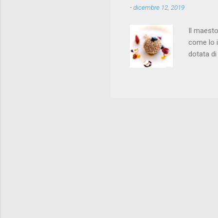
-
dicembre 12, 2019
piselli c
Il maest
come lo i
dotata di
Montoro, 
esempio n
caviale. 
maggioran
perfetta 
Giffoni, 