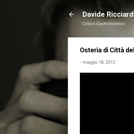
Davide Ricciardi
Critico Gastronomico
Osteria di Città de
-
maggio 18, 2012