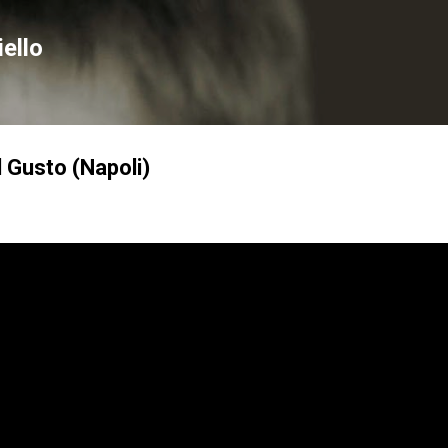
Passa ai contenuti principali
ello
l Gusto (Napoli)