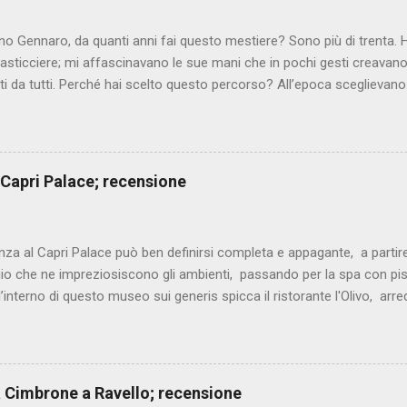
o Gennaro, da quanti anni fai questo mestiere? Sono più di trenta. 
asticciere; mi affascinavano le sue mani che in pochi gesti creavano 
i da tutti. Perché hai scelto questo percorso? All’epoca sceglievano 
o fisso, ma non mi sono mai piaciute le strade facili, volevo e vog
a con le sfide più ardite. Il cuoco in quegli anni era un lavoro poco 
e cercavo, una vita non facile, per dimostrare il mio valore senza alcun
torante dove hai lavorato? Si chiama Mustafà, a pochi metri da qui, 
 Capri Palace; recensione
 di patate. Sono rimasto quattro anni in cui ho imparato tanto, fino ad
seguito mi sono lanciato in tante importanti esperienze, fino ad aprire i
nni. Ch...
nza al Capri Palace può ben definirsi completa e appagante, a partire 
io che ne impreziosiscono gli ambienti, passando per la spa con pis
l’interno di questo museo sui generis spicca il ristorante l'Olivo, ar
 Migliaccio (2 stelle Michelin), chef dalla cucina mediterranea, decis
. Ottima partenza con il fantasioso mosaico di mare, elegante comp
 crudi, marinati e cotti. I carciofi alla brace sono arricchiti da una sa
ll’aglio, mentre il caviale di agrumi dona equilibrio con la giusta acidi
lla Cimbrone a Ravello; recensione
gamberi rossi e asparagi di mare, coccolano palato e vista con estrema