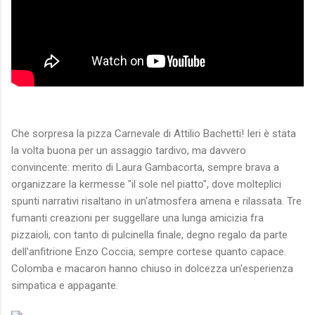
Che sorpresa la pizza Carnevale di Attilio Bachetti! Ieri è stata
la volta buona per un assaggio tardivo, ma davvero
convincente: merito di Laura Gambacorta, sempre brava a
organizzare la kermesse "il sole nel piatto", dove molteplici
spunti narrativi risaltano in un'atmosfera amena e rilassata. Tre
fumanti creazioni per suggellare una lunga amicizia fra
pizzaioli, con tanto di pulcinella finale, degno regalo da parte
dell'anfitrione Enzo Coccia, sempre cortese quanto capace.
Colomba e macaron hanno chiuso in dolcezza un'esperienza
simpatica e appagante.