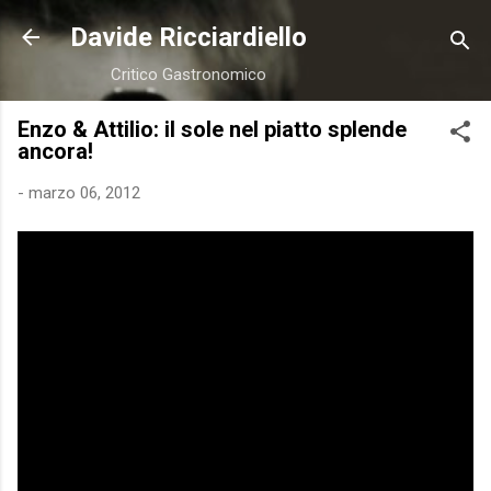
Passa ai contenuti principali
Davide Ricciardiello
Critico Gastronomico
Enzo & Attilio: il sole nel piatto splende
ancora!
-
marzo 06, 2012