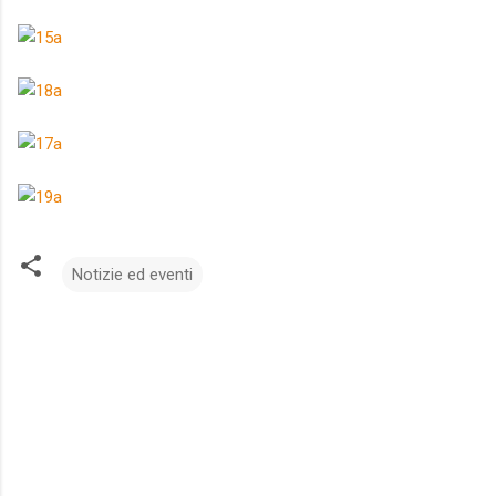
Notizie ed eventi
C
o
m
m
e
n