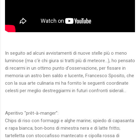
In seguito ad alcuni avvistamenti di nuove stelle più o meno
luminose (ma c'è chi giura si tratti più di meteore...), ho pensato
di recarmi in un ottimo punto d'osservazione, per fissare in
memoria un astro ben saldo e lucente, Francesco Sposito, che
con la sua arte culinaria mi ha fornito le seguenti coordinate
celesti per meglio destreggiarmi in futuri confronti siderali...
Aperitivo “prêt-à-manger”:
Chips di riso con formaggi e alghe marine; spiedo di capasanta
e rapa bianca; bon-bons di minestra nera e di latte fritto;
tartelletta con stoccafisso mantecato e cipolla rossa di