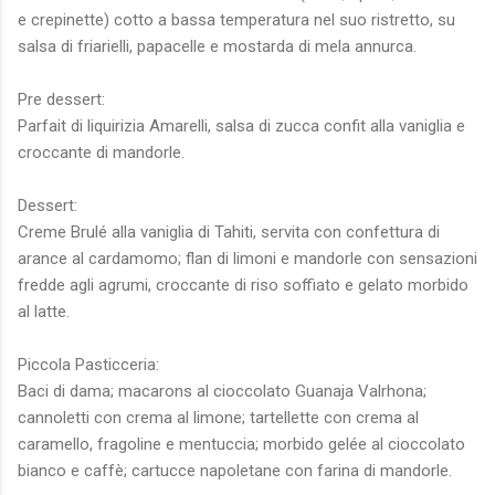
e crepinette) cotto a bassa temperatura nel suo ristretto, su
salsa di friarielli, papacelle e mostarda di mela annurca.
Pre dessert:
Parfait di liquirizia Amarelli, salsa di zucca confit alla vaniglia e
croccante di mandorle.
Dessert:
Creme Brulé alla vaniglia di Tahiti, servita con confettura di
arance al cardamomo; flan di limoni e mandorle con sensazioni
fredde agli agrumi, croccante di riso soffiato e gelato morbido
al latte.
Piccola Pasticceria:
Baci di dama; macarons al cioccolato Guanaja Valrhona;
cannoletti con crema al limone; tartellette con crema al
caramello, fragoline e mentuccia; morbido gelée al cioccolato
bianco e caffè; cartucce napoletane con farina di mandorle.