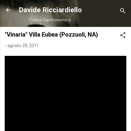
Passa ai contenuti principali
Davide Ricciardiello
Critico Gastronomico
"Vinaria" Villa Eubea (Pozzuoli, NA)
-
agosto 29, 2011