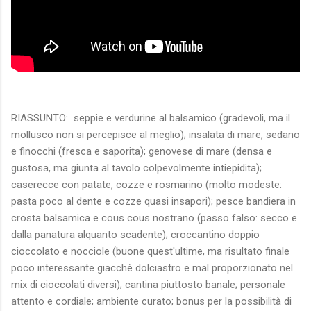
RIASSUNTO: seppie e verdurine al balsamico (gradevoli, ma il
mollusco non si percepisce al meglio); insalata di mare, sedano
e finocchi (fresca e saporita); genovese di mare (densa e
gustosa, ma giunta al tavolo colpevolmente intiepidita);
caserecce con patate, cozze e rosmarino (molto modeste:
pasta poco al dente e cozze quasi insapori); pesce bandiera in
crosta balsamica e cous cous nostrano (passo falso: secco e
dalla panatura alquanto scadente); croccantino doppio
cioccolato e nocciole (buone quest'ultime, ma risultato finale
poco interessante giacchè dolciastro e mal proporzionato nel
mix di cioccolati diversi); cantina piuttosto banale; personale
attento e cordiale; ambiente curato; bonus per la possibilità di