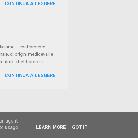
CONTINUA A LEGGERE
osizione di pesci e
lsa al prezzemolo e della
tà. I tagliolini al limone con
 coerenza. I tortelli ai
anticismo, esattamente
ale, di origini medioevali e
dato dallo chef Lorenzo
affinatezza. Ottimo
CONTINUA A LEGGERE
monaco, tartufo nero e
 della sua acqua pazza,
se, brilla per la cottura
 mousse alle nocciole di
ser-agent
ate usage
LEARN MORE
GOT IT