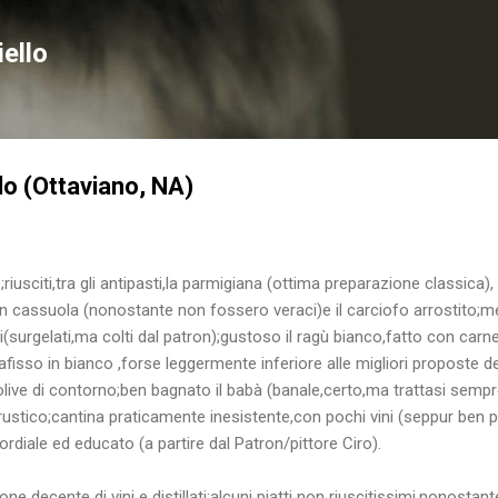
Passa ai contenuti principali
ello
llo (Ottaviano, NA)
iusciti,tra gli antipasti,la parmigiana (ottima preparazione classica),
i in cassuola (nonostante non fossero veraci)e il carciofo arrostito;m
(surgelati,ma colti dal patron);gustoso il ragù bianco,fatto con carne
afisso in bianco ,forse leggermente inferiore alle migliori proposte 
olive di contorno;ben bagnato il babà (banale,certo,ma trattasi sempre
rustico;cantina praticamente inesistente,con pochi vini (seppur ben pr
diale ed educato (a partire dal Patron/pittore Ciro).
decente di vini e distillati;alcuni piatti non riuscitissimi,nonostant