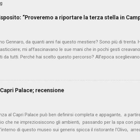
og
sposito: “Proveremo a riportare la terza stella in Cam
o Gennaro, da quanti anni fai questo mestiere? Sono più di trenta. 
asticciere; mi affascinavano le sue mani che in pochi gesti creavano 
i da tutti. Perché hai scelto questo percorso? All’epoca sceglievano 
o fisso, ma non mi sono mai piaciute le strade facili, volevo e vog
a con le sfide più ardite. Il cuoco in quegli anni era un lavoro poco 
e cercavo, una vita non facile, per dimostrare il mio valore senza alcun
torante dove hai lavorato? Si chiama Mustafà, a pochi metri da qui, 
 Capri Palace; recensione
 di patate. Sono rimasto quattro anni in cui ho imparato tanto, fino ad
seguito mi sono lanciato in tante importanti esperienze, fino ad aprire i
nni. Ch...
nza al Capri Palace può ben definirsi completa e appagante, a partire 
io che ne impreziosiscono gli ambienti, passando per la spa con pis
l’interno di questo museo sui generis spicca il ristorante l'Olivo, ar
 Migliaccio (2 stelle Michelin), chef dalla cucina mediterranea, decis