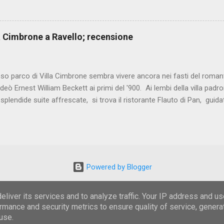
. Ottima partenza con il fantasioso mosaico di mare, elegante comp
 crudi, marinati e cotti. I carciofi alla brace sono arricchiti da una sa
ll’aglio, mentre il caviale di agrumi dona equilibrio con la giusta acidi
lla Cimbrone a Ravello; recensione
gamberi rossi e asparagi di mare, coccolano palato e vista con estrema
on aneto, passato di pomodoro e spuma...
oso parco di Villa Cimbrone sembra vivere ancora nei fasti del rom
deò Ernest William Beckett ai primi del '900. Ai lembi della villa padron
 splendide suite affrescate, si trova il ristorante Flauto di Pan, gui
già noto per l'uso di materie prime stagionali lavorate con gusto e r
e è il tuorlo d'uovo marinato, con cavolo fondente, provolone del 
Interessante la fettuccella alla chitarra con triglia marinata, ristretto
a e aglio fermentato. Il Maialino nero lucano, con amarene e rape ros
e l'abbinamento più che riuscito. Goloso "il Bacio di Pan", ovvero una
Powered by Blogger
con caramello salato e cioccolato fondente. Du...
Immagini dei temi di
wibs24
liver its services and to analyze traffic. Your IP address and u
rmance and security metrics to ensure quality of service, gener
© Davide Ricciardiello
use.