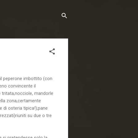
 il peperone imbottito (con
eno convincente il
 tritata,nocciole, mandorle
della zona,certamente
 di osteria tipica!);pane
ezzati)riuniti su due o tre
e si pretendesse solo la