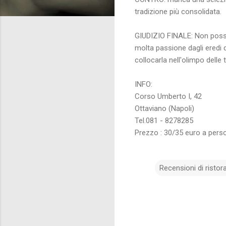
tradizione più consolidata.
GIUDIZIO FINALE: Non posso 
molta passione dagli eredi di
collocarla nell'olimpo dell
INFO:
Corso Umberto I, 42
Ottaviano (Napoli)
Tel.081 - 8278285
Prezzo : 30/35 euro a person
Recensioni di ristora
C
o
m