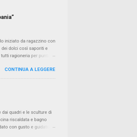
pania”
Ho iniziato da ragazzino con
dei dolci così saporiti e
tutti ragioneria per puntare
lio mettermi costantemente
CONTINUA A LEGGERE
stimato, ma era esattamente
 tipo di scorciatoia. Il
dove ho iniziato preparando
 arrivare al ruolo di sous
l mio ristorante all’età di
dai quadri e le sculture di
cina riscaldata e bagno
redato con gusto e guidato
a nei gusti e visivamente