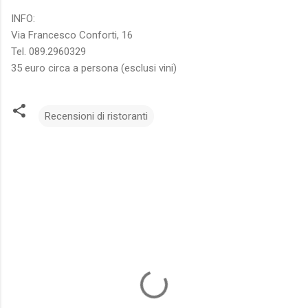
INFO:
Via Francesco Conforti, 16
Tel. 089.2960329
35 euro circa a persona (esclusi vini)
Recensioni di ristoranti
C
o
m
m
e
n
t
i