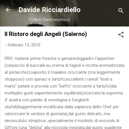
Passa ai contenuti principali
Davide Ricciardiello
Critico Gastronomico
Il Ristoro degli Angeli (Salerno)
-
febbraio 13, 2010
PRO: materie prime fresche e genuine;leggiadro l'appetizer
(carpaccio di baccalà su crema di fagioli e ricotta aromatizzata
al pistacchio);saporito il maialino croccante (ma leggermente
stopposo) con spinaci e tartufo;eccellenti i ravioli "tirati a
mano" patate e provola con "baffo" croccante e tartufo(dai
molteplici gusti sapientemente equilibrati);ricercata la suprema
d' anatra con patate di montagna e funghetti
stufati(leggermente modificata dalla sapienza dello Chef per
valorizzare le verdure di giornata),dal gusto delicato ,ma
deciso;dolci strepitosi ,specialmente il morbido di nocciole di
Giffoni (una "delizia" alla nocciola rivisitata,dal gusto suadente