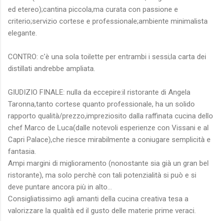
ed etereo);cantina piccola,ma curata con passione e
criterio;servizio cortese e professionale;ambiente minimalista
elegante.
CONTRO: c'è una sola toilette per entrambi i sessi;la carta dei
distillati andrebbe ampliata.
GIUDIZIO FINALE: nulla da eccepire:il ristorante di Angela
Taronna,tanto cortese quanto professionale, ha un solido
rapporto qualità/prezzo,impreziosito dalla raffinata cucina dello
chef Marco de Luca(dalle notevoli esperienze con Vissani e al
Capri Palace),che riesce mirabilmente a coniugare semplicità e
fantasia.
Ampi margini di miglioramento (nonostante sia già un gran bel
ristorante), ma solo perchè con tali potenzialità si può e si
deve puntare ancora più in alto...
Consigliatissimo agli amanti della cucina creativa tesa a
valorizzare la qualità ed il gusto delle materie prime veraci.